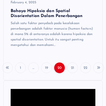
February 4, 2025
Bahaya Hipoksia dan Spatial
Disorientation Dalam Penerbangan
Salah satu faktor penyebab pada kecelakaan
penerbangan adalah faktor manusia (human factors)
di mana 5% di antaranya adalah karena hipoksia dan
spatial disorientation. Untuk itu sangat penting
mengetahui dan memahami…
1
…
19
20
21
22
P
o
s