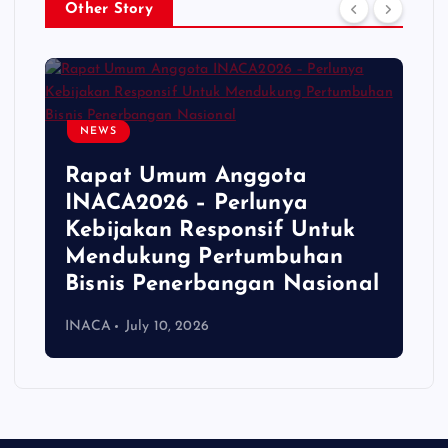
Other Story
NEWS
INACA MENGAJAK
ta
STAKEHOLDER
ya
MEMPERKUAT EKOSISTE
 Untuk
AVIASI NASIONAL MELAL
uhan
INDONESIA AERO SUMMI
Nasional
2026
INACA
July 8, 2026