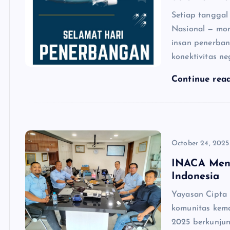
Setiap tanggal
Nasional — mom
insan penerban
konektivitas n
Continue rea
October 24, 2025
INACA Mene
Indonesia
Yayasan Cipta 
komunitas kema
2025 berkunjun