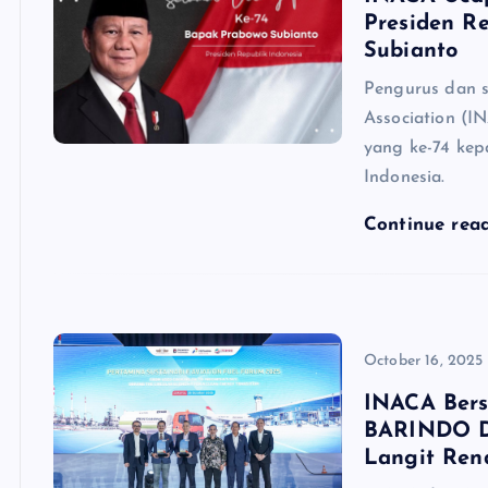
Presiden R
Subianto
Pengurus dan s
Association (
yang ke-74 kep
Indonesia.
Continue rea
October 16, 2025
INACA Bers
BARINDO Do
Langit Ren