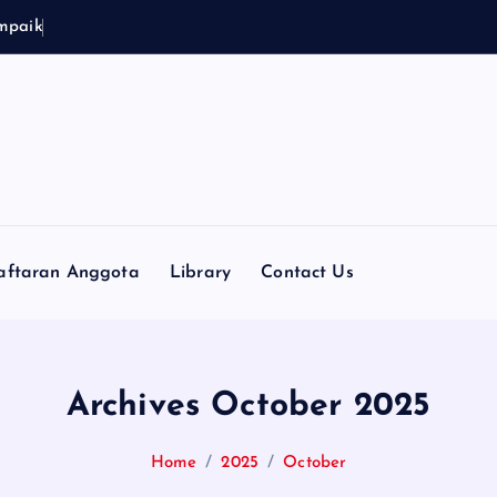
m
p
a
i
k
a
n
D
u
k
a
aftaran Anggota
Library
Contact Us
Archives October 2025
Home
2025
October