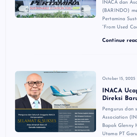
INACA dan Aso
(BARINDO) men
Pertamina Sust
“From Used Coo
Continue rea
October 15, 2025
INACA Ucap
Direksi Bar
Pengurus dan s
Association (
Bapak Glenny H
Utama PT Garud