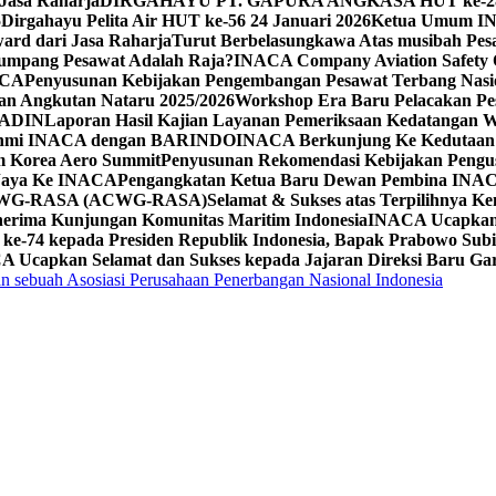
Jasa Raharja
DIRGAHAYU PT. GAPURA ANGKASA HUT ke-2
5
Dirgahayu Pelita Air HUT ke-56 24 Januari 2026
Ketua Umum INA
ard dari Jasa Raharja
Turut Berbelasungkawa Atas musibah Pesa
umpang Pesawat Adalah Raja?
INACA Company Aviation Safety O
ACA
Penyusunan Kebijakan Pengembangan Pesawat Terbang Nasi
pan Angkutan Nataru 2025/2026
Workshop Era Baru Pelacakan Pe
KADIN
Laporan Hasil Kajian Layanan Pemeriksaan Kedatangan Wi
rahmi INACA dengan BARINDO
INACA Berkunjung Ke Kedutaan B
m Korea Aero Summit
Penyusunan Rekomendasi Kebijakan Peng
 Jaya Ke INACA
Pengangkatan Ketua Baru Dewan Pembina INA
ina WG-RASA (ACWG-RASA)
Selamat & Sukses atas Terpilihnya 
rima Kunjungan Komunitas Maritim Indonesia
INACA Ucapkan S
e-74 kepada Presiden Republik Indonesia, Bapak Prabowo Subi
 Ucapkan Selamat dan Sukses kepada Jajaran Direksi Baru Gar