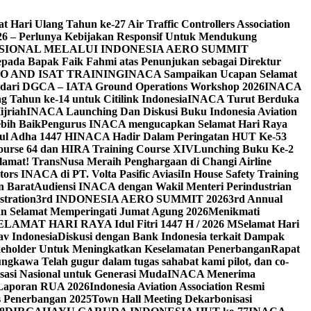
ari Ulang Tahun ke-27 Air Traffic Controllers Association
 – Perlunya Kebijakan Responsif Untuk Mendukung
SIONAL MELALUI INDONESIA AERO SUMMIT
ada Bapak Faik Fahmi atas Penunjukan sebagai Direktur
O AND ISAT TRAINING
INACA Sampaikan Ucapan Selamat
t dari DGCA – IATA Ground Operations Workshop 2026
INACA
Tahun ke-14 untuk Citilink Indonesia
INACA Turut Berduka
jriah
INACA Launching Dan Diskusi Buku Indonesia Aviation
bih Baik
Pengurus INACA mengucapkan Selamat Hari Raya
ul Adha 1447 H
INACA Hadir Dalam Peringatan HUT Ke-53
urse 64 dan HIRA Training Course XIV
Lunching Buku Ke-2
lamat! TransNusa Meraih Penghargaan di Changi Airline
ors INACA di PT. Volta Pasific Aviasi
In House Safety Training
n Barat
Audiensi INACA dengan Wakil Menteri Perindustrian
stration
3rd INDONESIA AERO SUMMIT 2026
3rd Annual
 Selamat Memperingati Jumat Agung 2026
Menikmati
ELAMAT HARI RAYA Idul Fitri 1447 H / 2026 M
Selamat Hari
v Indonesia
Diskusi dengan Bank Indonesia terkait Dampak
holder Untuk Meningkatkan Keselamatan Penerbangan
Rapat
ngkawa Telah gugur dalam tugas sahabat kami pilot, dan co-
sasi Nasional untuk Generasi Muda
INACA Menerima
Laporan RUA 2026
Indonesia Aviation Association Resmi
is Penerbangan 2025
Town Hall Meeting Dekarbonisasi