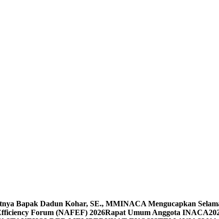
tnya Bapak Dadun Kohar, SE., MM
INACA Mengucapkan Selamat H
Efficiency Forum (NAFEF) 2026
Rapat Umum Anggota INACA2026