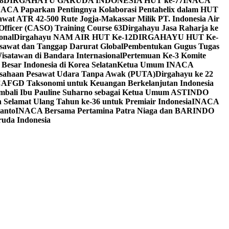
8
DIRGAHAYU GARUDA INDONESIA HUT ke-77
INACA
CA Paparkan Pentingnya Kolaborasi Pentahelix dalam HUT
wat ATR 42-500 Rute Jogja-Makassar Milik PT. Indonesia Air
fficer (CASO) Training Course 63
Dirgahayu Jasa Raharja ke
onal
Dirgahayu NAM AIR HUT Ke-12
DIRGAHAYU HUT Ke-
sawat dan Tanggap Darurat Global
Pembentukan Gugus Tugas
satawan di Bandara Internasional
Pertemuan Ke-3 Komite
esar Indonesia di Korea Selatan
Ketua Umum INACA
usahaan Pesawat Udara Tanpa Awak (PUTA)
Dirgahayu ke 22
CA
FGD Taksonomi untuk Keuangan Berkelanjutan Indonesia
Kembali Ibu Pauline Suharno sebagai Ketua Umum ASTINDO
elamat Ulang Tahun ke-36 untuk Premiair Indonesia
INACA
anto
INACA Bersama Pertamina Patra Niaga dan BARINDO
uda Indonesia