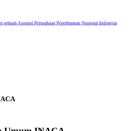
INACA
tua Umum INACA