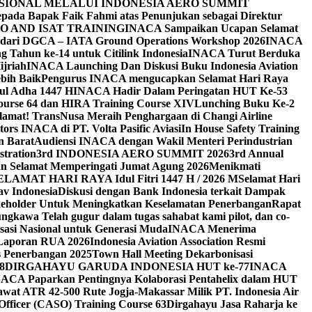
SIONAL MELALUI INDONESIA AERO SUMMIT
ada Bapak Faik Fahmi atas Penunjukan sebagai Direktur
O AND ISAT TRAINING
INACA Sampaikan Ucapan Selamat
t dari DGCA – IATA Ground Operations Workshop 2026
INACA
Tahun ke-14 untuk Citilink Indonesia
INACA Turut Berduka
jriah
INACA Launching Dan Diskusi Buku Indonesia Aviation
bih Baik
Pengurus INACA mengucapkan Selamat Hari Raya
ul Adha 1447 H
INACA Hadir Dalam Peringatan HUT Ke-53
urse 64 dan HIRA Training Course XIV
Lunching Buku Ke-2
lamat! TransNusa Meraih Penghargaan di Changi Airline
ors INACA di PT. Volta Pasific Aviasi
In House Safety Training
n Barat
Audiensi INACA dengan Wakil Menteri Perindustrian
stration
3rd INDONESIA AERO SUMMIT 2026
3rd Annual
 Selamat Memperingati Jumat Agung 2026
Menikmati
ELAMAT HARI RAYA Idul Fitri 1447 H / 2026 M
Selamat Hari
v Indonesia
Diskusi dengan Bank Indonesia terkait Dampak
holder Untuk Meningkatkan Keselamatan Penerbangan
Rapat
ngkawa Telah gugur dalam tugas sahabat kami pilot, dan co-
sasi Nasional untuk Generasi Muda
INACA Menerima
Laporan RUA 2026
Indonesia Aviation Association Resmi
is Penerbangan 2025
Town Hall Meeting Dekarbonisasi
8
DIRGAHAYU GARUDA INDONESIA HUT ke-77
INACA
CA Paparkan Pentingnya Kolaborasi Pentahelix dalam HUT
wat ATR 42-500 Rute Jogja-Makassar Milik PT. Indonesia Air
fficer (CASO) Training Course 63
Dirgahayu Jasa Raharja ke