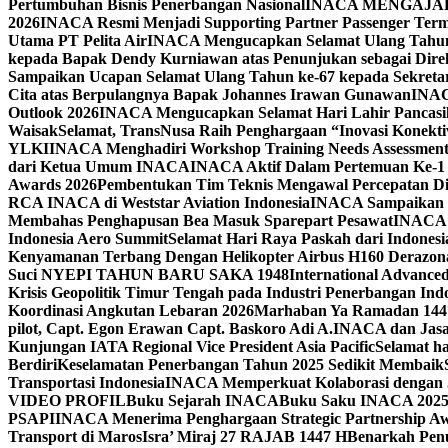
Pertumbuhan Bisnis Penerbangan Nasional
INACA MENGAJAK
2026
INACA Resmi Menjadi Supporting Partner Passenger Term
Utama PT Pelita Air
INACA Mengucapkan Selamat Ulang Tahun k
kepada Bapak Dendy Kurniawan atas Penunjukan sebagai Direkt
Sampaikan Ucapan Selamat Ulang Tahun ke-67 kepada Sekreta
Cita atas Berpulangnya Bapak Johannes Irawan Gunawan
INAC
Outlook 2026
INACA Mengucapkan Selamat Hari Lahir Pancasila
Waisak
Selamat, TransNusa Raih Penghargaan “Inovasi Konektiv
YLKI
INACA Menghadiri Workshop Training Needs Assessmen
dari Ketua Umum INACA
INACA Aktif Dalam Pertemuan Ke-1
Awards 2026
Pembentukan Tim Teknis Mengawal Percepatan Digi
RCA INACA di Weststar Aviation Indonesia
INACA Sampaikan Du
Membahas Penghapusan Bea Masuk Sparepart Pesawat
INACA –
Indonesia Aero Summit
Selamat Hari Raya Paskah dari Indonesi
Kenyamanan Terbang Dengan Helikopter Airbus H160 Derazon
Suci NYEPI TAHUN BARU SAKA 1948
International Advanced
Krisis Geopolitik Timur Tengah pada Industri Penerbangan Ind
Koordinasi Angkutan Lebaran 2026
Marhaban Ya Ramadan 1447
pilot, Capt. Egon Erawan Capt. Baskoro Adi A.
INACA dan Jasa 
Kunjungan IATA Regional Vice President Asia Pacific
Selamat ha
Berdiri
Keselamatan Penerbangan Tahun 2025 Sedikit Membaik
Transportasi Indonesia
INACA Memperkuat Kolaborasi dengan 
VIDEO PROFIL
Buku Sejarah INACA
Buku Saku INACA 202
PSAPI
INACA Menerima Penghargaan Strategic Partnership Aw
Transport di Maros
Isra’ Miraj 27 RAJAB 1447 H
Benarkah Pen