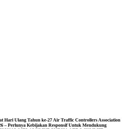
ari Ulang Tahun ke-27 Air Traffic Controllers Association
 – Perlunya Kebijakan Responsif Untuk Mendukung