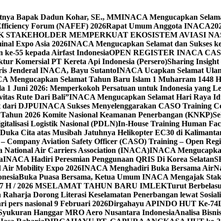
tnya Bapak Dadun Kohar, SE., MM
INACA Mengucapkan Selamat H
Efficiency Forum (NAFEF) 2026
Rapat Umum Anggota INACA2026
 STAKEHOLDER MEMPERKUAT EKOSISTEM AVIASI NA
inal Expo Asia 2026
INACA Mengucapkan Selamat dan Sukses kep
e-55 kepada Airfast Indonesia
OPEN REGISTER INACA CAS
ur Komersial PT Kereta Api Indonesia (Persero)
Sharing Insigh
ris Jenderal INACA, Bayu Sutanto
INACA Ucapkan Selamat Ulang 
A Mengucapkan Selamat Tahun Baru Islam 1 Muharram 1448 Hi
 1 Juni 2026: Memperkokoh Persatuan untuk Indonesia yang Le
itas Rute Dari Bali”
INACA Mengucapkan Selamat Hari Raya Id
t dari DJPU
INACA Sukses Menyelenggarakan CASO Training Co
 Tahun 2026 Komite Nasional Keamanan Penerbangan (KNKP)
Se
talisasi Logistik Nasional (PDLN)
In-House Training Human Fact
ka Cita atas Musibah Jatuhnya Helikopter EC30 di Kalimanta
 Company Aviation Safety Officer (CASO) Training – Open Regi
a National Air Carriers Association (INACA)
INACA Mengucapkan
a
INACA Hadiri Peresmian Penggunaan QRIS Di Korea Selatan
S
 Air Mobility Expo 2026
INACA Menghadiri Buka Bersama AirNa
onesia
Buka Puasa Bersama, Ketua Umum INACA Mengajak Stake
 H / 2026 M
SELAMAT TAHUN BARU IMLEK
Turut Berbelasu
Raharja Dorong Literasi Keselamatan Penerbangan lewat Sosiali
ri pers nasional 9 Februari 2026
Dirgahayu APINDO HUT Ke-74
Syukuran Hanggar MRO Aero Nusantara Indonesia
Analisa Bisn