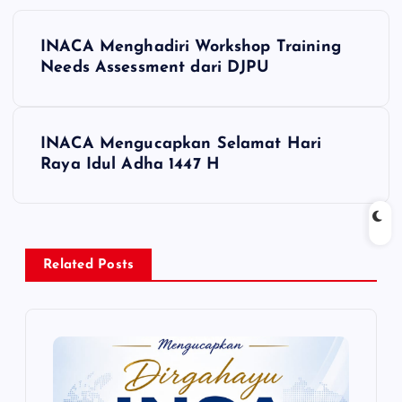
P
INACA Menghadiri Workshop Training
o
Needs Assessment dari DJPU
s
INACA Mengucapkan Selamat Hari
t
Raya Idul Adha 1447 H
n
a
Related Posts
v
i
g