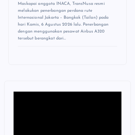
Maskapai anggota INACA, TransNusa resmi
melakukan penerbangan perdana rute
Internasional Jakarta – Bangkok (Tailan) pada
hari Kamis, 6 Agustus 2026 lalu. Penerbangan
dengan menggunakan pesawat Airbus A320
tersebut berangkat dari…