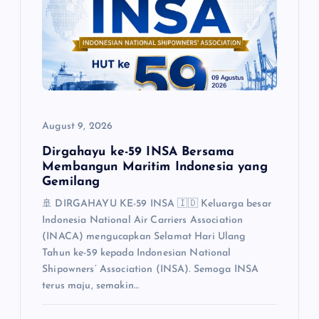
a
t
i
o
August 9, 2026
n
Dirgahayu ke-59 INSA Bersama
Membangun Maritim Indonesia yang
Gemilang
🚢 DIRGAHAYU KE-59 INSA 🇮🇩 Keluarga besar
Indonesia National Air Carriers Association
(INACA) mengucapkan Selamat Hari Ulang
Tahun ke-59 kepada Indonesian National
Shipowners’ Association (INSA). Semoga INSA
terus maju, semakin…