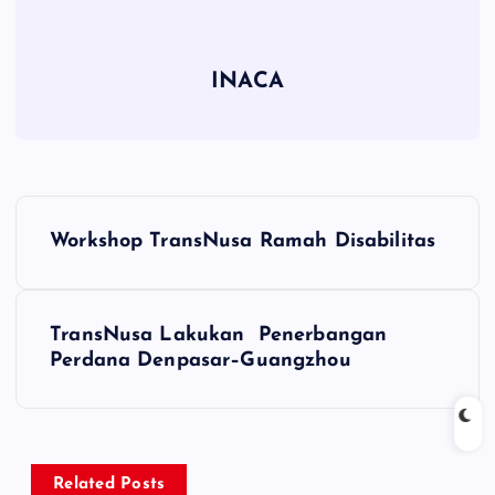
INACA
P
Workshop TransNusa Ramah Disabilitas
o
s
TransNusa Lakukan Penerbangan
Perdana Denpasar–Guangzhou
t
n
a
Related Posts