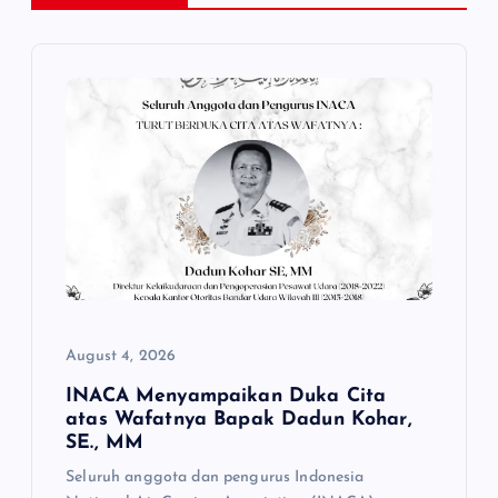
v
i
g
a
t
i
August 4, 2026
o
INACA Menyampaikan Duka Cita
n
atas Wafatnya Bapak Dadun Kohar,
SE., MM
Seluruh anggota dan pengurus Indonesia