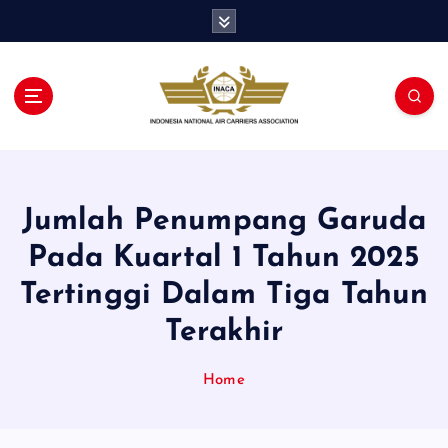
S
k
i
p
t
o
c
o
n
Jumlah Penumpang Garuda
t
e
Pada Kuartal 1 Tahun 2025
n
t
Tertinggi Dalam Tiga Tahun
Terakhir
Home