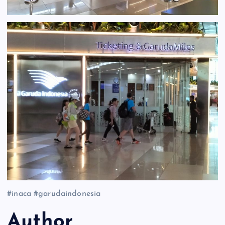
#inaca #garudaindonesia
Author