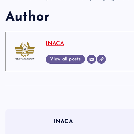
Author
INACA
View all posts
INACA