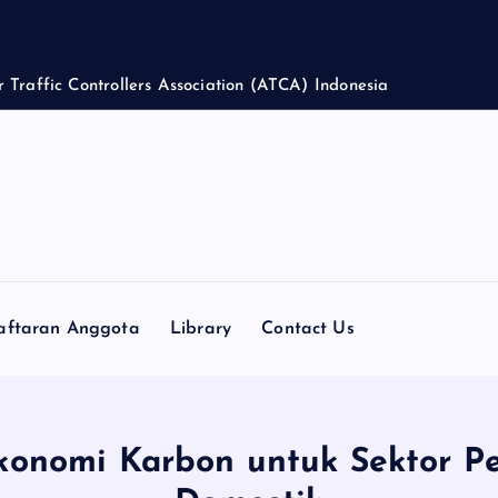
r
T
r
a
f
f
i
c
C
o
n
t
r
o
l
l
e
r
s
A
s
s
o
c
i
a
t
i
o
n
(
A
T
C
A
)
I
n
d
o
n
e
s
i
a
aftaran Anggota
Library
Contact Us
 Ekonomi Karbon untuk Sektor 