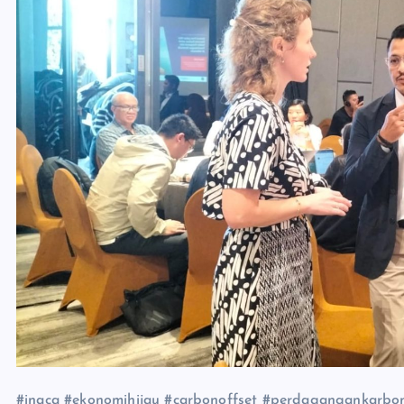
#inaca #ekonomihijau #carbonoffset #perdagangankarbo