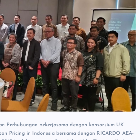
an Perhubungan bekerjasama dengan konsorsium UK
arbon Pricing in Indonesia bersama dengan RICARDO AEA-