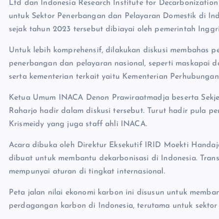
Ltd dan Indonesia Research Institute for Decarbonizatio
untuk Sektor Penerbangan dan Pelayaran Domestik di Ind
sejak tahun 2023 tersebut dibiayai oleh pemerintah Inggri
Untuk lebih komprehensif, dilakukan diskusi membahas p
penerbangan dan pelayaran nasional, seperti maskapai 
serta kementerian terkait yaitu Kementerian Perhubung
Ketua Umum INACA Denon Prawiraatmadja beserta Sekjen
Raharjo hadir dalam diskusi tersebut. Turut hadir pula p
Krismeidy yang juga staff ahli INACA.
Acara dibuka oleh Direktur Eksekutif IRID Moekti Handa
dibuat untuk membantu dekarbonisasi di Indonesia. Trans
mempunyai aturan di tingkat internasional.
Peta jalan nilai ekonomi karbon ini disusun untuk memba
perdagangan karbon di Indonesia, terutama untuk sektor 