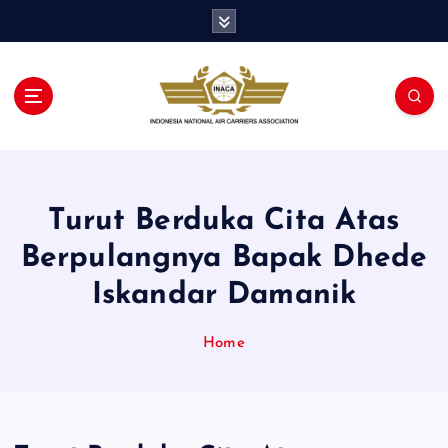
S
k
i
p
t
o
c
o
n
Turut Berduka Cita Atas
t
e
Berpulangnya Bapak Dhede
n
t
Iskandar Damanik
Home