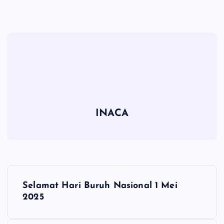
INACA
P
Selamat Hari Buruh Nasional 1 Mei
o
2025