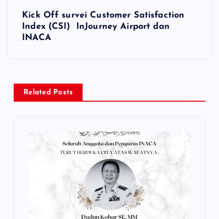
s
Kick Off survei Customer Satisfaction
t
Index (CSI) InJourney Airport dan
INACA
n
a
v
Related Posts
i
g
a
t
i