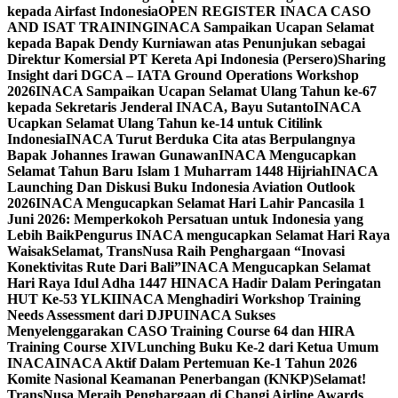
kepada Airfast Indonesia
OPEN REGISTER INACA CASO
AND ISAT TRAINING
INACA Sampaikan Ucapan Selamat
kepada Bapak Dendy Kurniawan atas Penunjukan sebagai
Direktur Komersial PT Kereta Api Indonesia (Persero)
Sharing
Insight dari DGCA – IATA Ground Operations Workshop
2026
INACA Sampaikan Ucapan Selamat Ulang Tahun ke-67
kepada Sekretaris Jenderal INACA, Bayu Sutanto
INACA
Ucapkan Selamat Ulang Tahun ke-14 untuk Citilink
Indonesia
INACA Turut Berduka Cita atas Berpulangnya
Bapak Johannes Irawan Gunawan
INACA Mengucapkan
Selamat Tahun Baru Islam 1 Muharram 1448 Hijriah
INACA
Launching Dan Diskusi Buku Indonesia Aviation Outlook
2026
INACA Mengucapkan Selamat Hari Lahir Pancasila 1
Juni 2026: Memperkokoh Persatuan untuk Indonesia yang
Lebih Baik
Pengurus INACA mengucapkan Selamat Hari Raya
Waisak
Selamat, TransNusa Raih Penghargaan “Inovasi
Konektivitas Rute Dari Bali”
INACA Mengucapkan Selamat
Hari Raya Idul Adha 1447 H
INACA Hadir Dalam Peringatan
HUT Ke-53 YLKI
INACA Menghadiri Workshop Training
Needs Assessment dari DJPU
INACA Sukses
Menyelenggarakan CASO Training Course 64 dan HIRA
Training Course XIV
Lunching Buku Ke-2 dari Ketua Umum
INACA
INACA Aktif Dalam Pertemuan Ke-1 Tahun 2026
Komite Nasional Keamanan Penerbangan (KNKP)
Selamat!
TransNusa Meraih Penghargaan di Changi Airline Awards