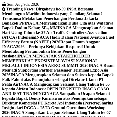
Skip
Sun. Aug 9th, 2026
to
Trending News:
Dirgahayu ke-59 INSA Bersama
content
Membangun Maritim Indonesia yang Gemilang
Selamat!
Transnusa Melakukan Penerbangan Perdana Jakarta-
Bangkok PP
INACA Menyampaikan Duka Cita atas Wafatnya
Bapak Dadun Kohar, SE., MM
INACA Mengucapkan Selamat
Hari Ulang Tahun ke-27 Air Traffic Controllers Association
(ATCA) Indonesia
INACA Hadir Dalam National Aviation Fuel
Efficiency Forum (NAFEF) 2026
Rapat Umum Anggota
INACA2026 – Perlunya Kebijakan Responsif Untuk
Mendukung Pertumbuhan Bisnis Penerbangan
Nasional
INACA MENGAJAK STAKEHOLDER
MEMPERKUAT EKOSISTEM AVIASI NASIONAL
MELALUI INDONESIA AERO SUMMIT 2026
INACA Resmi
Menjadi Supporting Partner Passenger Terminal Expo Asia
2026
INACA Mengucapkan Selamat dan Sukses kepada Bapak
Faik Fahmi atas Penunjukan sebagai Direktur Utama PT
Pelita Air
INACA Mengucapkan Selamat Ulang Tahun ke-55
kepada Airfast Indonesia
OPEN REGISTER INACA CASO
AND ISAT TRAINING
INACA Sampaikan Ucapan Selamat
kepada Bapak Dendy Kurniawan atas Penunjukan sebagai
Direktur Komersial PT Kereta Api Indonesia (Persero)
Sharing
Insight dari DGCA – IATA Ground Operations Workshop
2026
INACA Sampaikan Ucapan Selamat Ulang Tahun ke-67