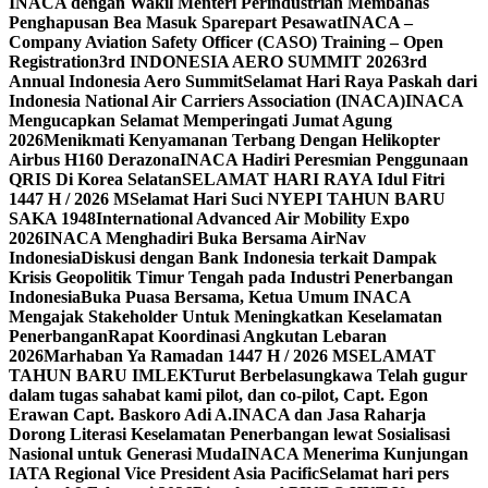
INACA dengan Wakil Menteri Perindustrian Membahas
Penghapusan Bea Masuk Sparepart Pesawat
INACA –
Company Aviation Safety Officer (CASO) Training – Open
Registration
3rd INDONESIA AERO SUMMIT 2026
3rd
Annual Indonesia Aero Summit
Selamat Hari Raya Paskah dari
Indonesia National Air Carriers Association (INACA)
INACA
Mengucapkan Selamat Memperingati Jumat Agung
2026
Menikmati Kenyamanan Terbang Dengan Helikopter
Airbus H160 Derazona
INACA Hadiri Peresmian Penggunaan
QRIS Di Korea Selatan
SELAMAT HARI RAYA Idul Fitri
1447 H / 2026 M
Selamat Hari Suci NYEPI TAHUN BARU
SAKA 1948
International Advanced Air Mobility Expo
2026
INACA Menghadiri Buka Bersama AirNav
Indonesia
Diskusi dengan Bank Indonesia terkait Dampak
Krisis Geopolitik Timur Tengah pada Industri Penerbangan
Indonesia
Buka Puasa Bersama, Ketua Umum INACA
Mengajak Stakeholder Untuk Meningkatkan Keselamatan
Penerbangan
Rapat Koordinasi Angkutan Lebaran
2026
Marhaban Ya Ramadan 1447 H / 2026 M
SELAMAT
TAHUN BARU IMLEK
Turut Berbelasungkawa Telah gugur
dalam tugas sahabat kami pilot, dan co-pilot, Capt. Egon
Erawan Capt. Baskoro Adi A.
INACA dan Jasa Raharja
Dorong Literasi Keselamatan Penerbangan lewat Sosialisasi
Nasional untuk Generasi Muda
INACA Menerima Kunjungan
IATA Regional Vice President Asia Pacific
Selamat hari pers