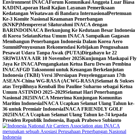
Environment INACA
Forum Komunikasi Anggota Luar Biasa
KADIN
Laporan Hasil Kajian Layanan Pemeriksaan
Kedatangan Wisatawan di Bandara Internasional
Pertemuan
Ke-3 Komite Nasional Keamanan Penerbangan
(KNKP)
Mempererat Silaturahmi INACA dengan
BARINDO
INACA Berkunjung Ke Kedutaan Besar Indonesia
di Korea Selatan
Ketua Umum INACA Sampaikan Gagasan
Membangun Penerbangan Indonesia Dalam Korea Aero
Summit
Penyusunan Rekomendasi Kebijakan Pengusahaan
Pesawat Udara Tanpa Awak (PUTA)
Dirgahayu ke 22
SRIWIJAYA AIR 10 November 2025
Kunjungan Maskapai Fly
Jaya Ke INACA
Pengangkatan Ketua Baru Dewan Pembina
INACA
FGD Taksonomi untuk Keuangan Berkelanjutan
Indonesia (TKBI) Versi 3
Persiapan Penyelenggaraan 17th
ASEAN-China WG-RASA (ACWG-RASA)
Selamat & Sukses
atas Terpilihnya Kembali Ibu Pauline Suharno sebagai Ketua
Umum ASTINDO 2025–2029
Selamat Hari Penerbangan
Nasional 2025
INACA Menerima Kunjungan Komunitas
Maritim Indonesia
INACA Ucapkan Selamat Ulang Tahun ke-
36 untuk Premiair Indonesia
INACA FRIENDLY GOLF
2025
INACA Ucapkan Selamat Ulang Tahun ke-74 kepada
Presiden Republik Indonesia, Bapak Prabowo Subianto