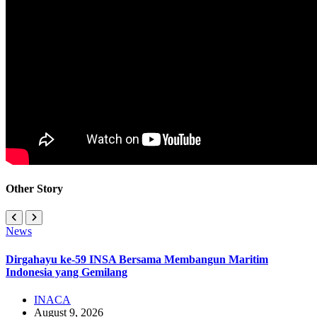
Other Story
News
Dirgahayu ke-59 INSA Bersama Membangun Maritim
Indonesia yang Gemilang
INACA
August 9, 2026