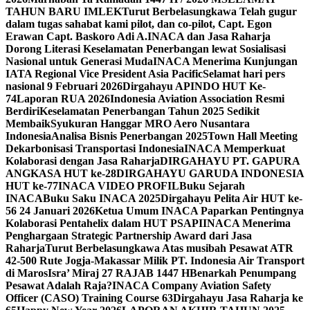
TAHUN BARU IMLEK
Turut Berbelasungkawa Telah gugur
dalam tugas sahabat kami pilot, dan co-pilot, Capt. Egon
Erawan Capt. Baskoro Adi A.
INACA dan Jasa Raharja
Dorong Literasi Keselamatan Penerbangan lewat Sosialisasi
Nasional untuk Generasi Muda
INACA Menerima Kunjungan
IATA Regional Vice President Asia Pacific
Selamat hari pers
nasional 9 Februari 2026
Dirgahayu APINDO HUT Ke-
74
Laporan RUA 2026
Indonesia Aviation Association Resmi
Berdiri
Keselamatan Penerbangan Tahun 2025 Sedikit
Membaik
Syukuran Hanggar MRO Aero Nusantara
Indonesia
Analisa Bisnis Penerbangan 2025
Town Hall Meeting
Dekarbonisasi Transportasi Indonesia
INACA Memperkuat
Kolaborasi dengan Jasa Raharja
DIRGAHAYU PT. GAPURA
ANGKASA HUT ke-28
DIRGAHAYU GARUDA INDONESIA
HUT ke-77
INACA VIDEO PROFIL
Buku Sejarah
INACA
Buku Saku INACA 2025
Dirgahayu Pelita Air HUT ke-
56 24 Januari 2026
Ketua Umum INACA Paparkan Pentingnya
Kolaborasi Pentahelix dalam HUT PSAPI
INACA Menerima
Penghargaan Strategic Partnership Award dari Jasa
Raharja
Turut Berbelasungkawa Atas musibah Pesawat ATR
42-500 Rute Jogja-Makassar Milik PT. Indonesia Air Transport
di Maros
Isra’ Miraj 27 RAJAB 1447 H
Benarkah Penumpang
Pesawat Adalah Raja?
INACA Company Aviation Safety
Officer (CASO) Training Course 63
Dirgahayu Jasa Raharja ke