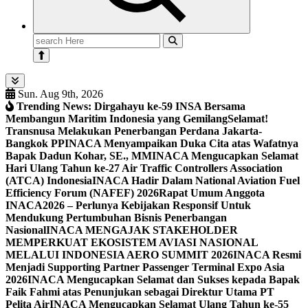
Search
for:
Sun. Aug 9th, 2026
Trending News:
Dirgahayu ke-59 INSA Bersama
Membangun Maritim Indonesia yang Gemilang
Selamat!
Transnusa Melakukan Penerbangan Perdana Jakarta-
Bangkok PP
INACA Menyampaikan Duka Cita atas Wafatnya
Bapak Dadun Kohar, SE., MM
INACA Mengucapkan Selamat
Hari Ulang Tahun ke-27 Air Traffic Controllers Association
(ATCA) Indonesia
INACA Hadir Dalam National Aviation Fuel
Efficiency Forum (NAFEF) 2026
Rapat Umum Anggota
INACA2026 – Perlunya Kebijakan Responsif Untuk
Mendukung Pertumbuhan Bisnis Penerbangan
Nasional
INACA MENGAJAK STAKEHOLDER
MEMPERKUAT EKOSISTEM AVIASI NASIONAL
MELALUI INDONESIA AERO SUMMIT 2026
INACA Resmi
Menjadi Supporting Partner Passenger Terminal Expo Asia
2026
INACA Mengucapkan Selamat dan Sukses kepada Bapak
Faik Fahmi atas Penunjukan sebagai Direktur Utama PT
Pelita Air
INACA Mengucapkan Selamat Ulang Tahun ke-55