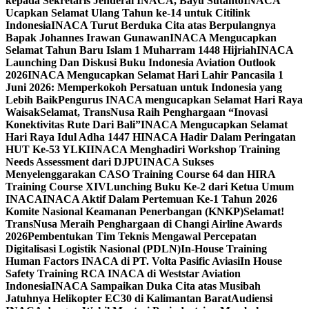
kepada Sekretaris Jenderal INACA, Bayu Sutanto
INACA
Ucapkan Selamat Ulang Tahun ke-14 untuk Citilink
Indonesia
INACA Turut Berduka Cita atas Berpulangnya
Bapak Johannes Irawan Gunawan
INACA Mengucapkan
Selamat Tahun Baru Islam 1 Muharram 1448 Hijriah
INACA
Launching Dan Diskusi Buku Indonesia Aviation Outlook
2026
INACA Mengucapkan Selamat Hari Lahir Pancasila 1
Juni 2026: Memperkokoh Persatuan untuk Indonesia yang
Lebih Baik
Pengurus INACA mengucapkan Selamat Hari Raya
Waisak
Selamat, TransNusa Raih Penghargaan “Inovasi
Konektivitas Rute Dari Bali”
INACA Mengucapkan Selamat
Hari Raya Idul Adha 1447 H
INACA Hadir Dalam Peringatan
HUT Ke-53 YLKI
INACA Menghadiri Workshop Training
Needs Assessment dari DJPU
INACA Sukses
Menyelenggarakan CASO Training Course 64 dan HIRA
Training Course XIV
Lunching Buku Ke-2 dari Ketua Umum
INACA
INACA Aktif Dalam Pertemuan Ke-1 Tahun 2026
Komite Nasional Keamanan Penerbangan (KNKP)
Selamat!
TransNusa Meraih Penghargaan di Changi Airline Awards
2026
Pembentukan Tim Teknis Mengawal Percepatan
Digitalisasi Logistik Nasional (PDLN)
In-House Training
Human Factors INACA di PT. Volta Pasific Aviasi
In House
Safety Training RCA INACA di Weststar Aviation
Indonesia
INACA Sampaikan Duka Cita atas Musibah
Jatuhnya Helikopter EC30 di Kalimantan Barat
Audiensi