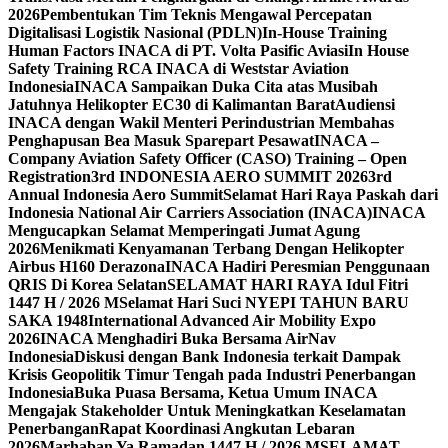
2026
Pembentukan Tim Teknis Mengawal Percepatan
Digitalisasi Logistik Nasional (PDLN)
In-House Training
Human Factors INACA di PT. Volta Pasific Aviasi
In House
Safety Training RCA INACA di Weststar Aviation
Indonesia
INACA Sampaikan Duka Cita atas Musibah
Jatuhnya Helikopter EC30 di Kalimantan Barat
Audiensi
INACA dengan Wakil Menteri Perindustrian Membahas
Penghapusan Bea Masuk Sparepart Pesawat
INACA –
Company Aviation Safety Officer (CASO) Training – Open
Registration
3rd INDONESIA AERO SUMMIT 2026
3rd
Annual Indonesia Aero Summit
Selamat Hari Raya Paskah dari
Indonesia National Air Carriers Association (INACA)
INACA
Mengucapkan Selamat Memperingati Jumat Agung
2026
Menikmati Kenyamanan Terbang Dengan Helikopter
Airbus H160 Derazona
INACA Hadiri Peresmian Penggunaan
QRIS Di Korea Selatan
SELAMAT HARI RAYA Idul Fitri
1447 H / 2026 M
Selamat Hari Suci NYEPI TAHUN BARU
SAKA 1948
International Advanced Air Mobility Expo
2026
INACA Menghadiri Buka Bersama AirNav
Indonesia
Diskusi dengan Bank Indonesia terkait Dampak
Krisis Geopolitik Timur Tengah pada Industri Penerbangan
Indonesia
Buka Puasa Bersama, Ketua Umum INACA
Mengajak Stakeholder Untuk Meningkatkan Keselamatan
Penerbangan
Rapat Koordinasi Angkutan Lebaran
2026
Marhaban Ya Ramadan 1447 H / 2026 M
SELAMAT