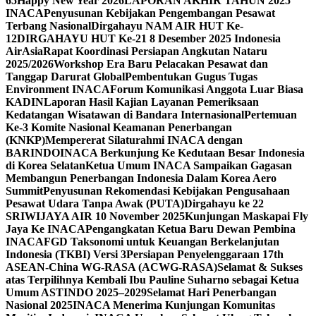
65
Happy New Year 2026
LAPORAN AKHIR TAHUN 2025
INACA
Penyusunan Kebijakan Pengembangan Pesawat
Terbang Nasional
Dirgahayu NAM AIR HUT Ke-
12
DIRGAHAYU HUT Ke-21 8 Desember 2025 Indonesia
AirAsia
Rapat Koordinasi Persiapan Angkutan Nataru
2025/2026
Workshop Era Baru Pelacakan Pesawat dan
Tanggap Darurat Global
Pembentukan Gugus Tugas
Environment INACA
Forum Komunikasi Anggota Luar Biasa
KADIN
Laporan Hasil Kajian Layanan Pemeriksaan
Kedatangan Wisatawan di Bandara Internasional
Pertemuan
Ke-3 Komite Nasional Keamanan Penerbangan
(KNKP)
Mempererat Silaturahmi INACA dengan
BARINDO
INACA Berkunjung Ke Kedutaan Besar Indonesia
di Korea Selatan
Ketua Umum INACA Sampaikan Gagasan
Membangun Penerbangan Indonesia Dalam Korea Aero
Summit
Penyusunan Rekomendasi Kebijakan Pengusahaan
Pesawat Udara Tanpa Awak (PUTA)
Dirgahayu ke 22
SRIWIJAYA AIR 10 November 2025
Kunjungan Maskapai Fly
Jaya Ke INACA
Pengangkatan Ketua Baru Dewan Pembina
INACA
FGD Taksonomi untuk Keuangan Berkelanjutan
Indonesia (TKBI) Versi 3
Persiapan Penyelenggaraan 17th
ASEAN-China WG-RASA (ACWG-RASA)
Selamat & Sukses
atas Terpilihnya Kembali Ibu Pauline Suharno sebagai Ketua
Umum ASTINDO 2025–2029
Selamat Hari Penerbangan
Nasional 2025
INACA Menerima Kunjungan Komunitas