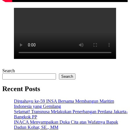
Search
Search
Recent Posts
Dirgahayu ke-59 INSA Bersama Membangun Maritim
Indonesia yang Gemilang
Selamat! Transnusa Melakukan Penerbangan Perdana Jakarta-
Bangkok PP
INACA Menyampaikan Duka Cita atas Wafatnya Bapak
Dadun Kohar, SE., MM