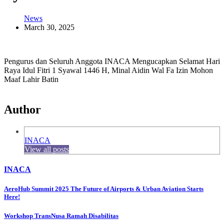
News
March 30, 2025
Pengurus dan Seluruh Anggota INACA Mengucapkan Selamat Hari
Raya Idul Fitri 1 Syawal 1446 H, Minal Aidin Wal Fa Izin Mohon
Maaf Lahir Batin
Author
INACA
View all posts
INACA
Post
AeroHub Summit 2025 The Future of Airports & Urban Aviation Starts
Here!
navigation
Workshop TransNusa Ramah Disabilitas