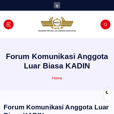
S
k
i
p
t
o
c
o
n
Forum Komunikasi Anggota
t
e
Luar Biasa KADIN
n
t
Home
Forum Komunikasi Anggota Luar