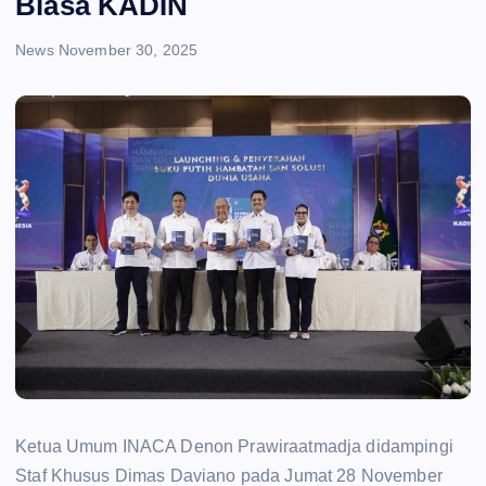
Biasa KADIN
News
November 30, 2025
Ketua Umum INACA Denon Prawiraatmadja didampingi
Staf Khusus Dimas Daviano pada Jumat 28 November