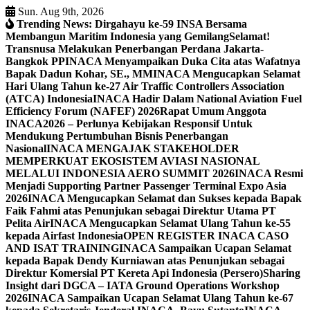
Skip
Sun. Aug 9th, 2026
to
Trending News:
Dirgahayu ke-59 INSA Bersama
content
Membangun Maritim Indonesia yang Gemilang
Selamat!
Transnusa Melakukan Penerbangan Perdana Jakarta-
Bangkok PP
INACA Menyampaikan Duka Cita atas Wafatnya
Bapak Dadun Kohar, SE., MM
INACA Mengucapkan Selamat
Hari Ulang Tahun ke-27 Air Traffic Controllers Association
(ATCA) Indonesia
INACA Hadir Dalam National Aviation Fuel
Efficiency Forum (NAFEF) 2026
Rapat Umum Anggota
INACA2026 – Perlunya Kebijakan Responsif Untuk
Mendukung Pertumbuhan Bisnis Penerbangan
Nasional
INACA MENGAJAK STAKEHOLDER
MEMPERKUAT EKOSISTEM AVIASI NASIONAL
MELALUI INDONESIA AERO SUMMIT 2026
INACA Resmi
Menjadi Supporting Partner Passenger Terminal Expo Asia
2026
INACA Mengucapkan Selamat dan Sukses kepada Bapak
Faik Fahmi atas Penunjukan sebagai Direktur Utama PT
Pelita Air
INACA Mengucapkan Selamat Ulang Tahun ke-55
kepada Airfast Indonesia
OPEN REGISTER INACA CASO
AND ISAT TRAINING
INACA Sampaikan Ucapan Selamat
kepada Bapak Dendy Kurniawan atas Penunjukan sebagai
Direktur Komersial PT Kereta Api Indonesia (Persero)
Sharing
Insight dari DGCA – IATA Ground Operations Workshop
2026
INACA Sampaikan Ucapan Selamat Ulang Tahun ke-67