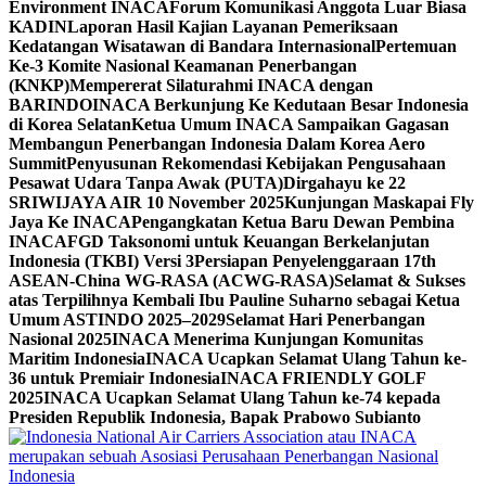
Environment INACA
Forum Komunikasi Anggota Luar Biasa
KADIN
Laporan Hasil Kajian Layanan Pemeriksaan
Kedatangan Wisatawan di Bandara Internasional
Pertemuan
Ke-3 Komite Nasional Keamanan Penerbangan
(KNKP)
Mempererat Silaturahmi INACA dengan
BARINDO
INACA Berkunjung Ke Kedutaan Besar Indonesia
di Korea Selatan
Ketua Umum INACA Sampaikan Gagasan
Membangun Penerbangan Indonesia Dalam Korea Aero
Summit
Penyusunan Rekomendasi Kebijakan Pengusahaan
Pesawat Udara Tanpa Awak (PUTA)
Dirgahayu ke 22
SRIWIJAYA AIR 10 November 2025
Kunjungan Maskapai Fly
Jaya Ke INACA
Pengangkatan Ketua Baru Dewan Pembina
INACA
FGD Taksonomi untuk Keuangan Berkelanjutan
Indonesia (TKBI) Versi 3
Persiapan Penyelenggaraan 17th
ASEAN-China WG-RASA (ACWG-RASA)
Selamat & Sukses
atas Terpilihnya Kembali Ibu Pauline Suharno sebagai Ketua
Umum ASTINDO 2025–2029
Selamat Hari Penerbangan
Nasional 2025
INACA Menerima Kunjungan Komunitas
Maritim Indonesia
INACA Ucapkan Selamat Ulang Tahun ke-
36 untuk Premiair Indonesia
INACA FRIENDLY GOLF
2025
INACA Ucapkan Selamat Ulang Tahun ke-74 kepada
Presiden Republik Indonesia, Bapak Prabowo Subianto