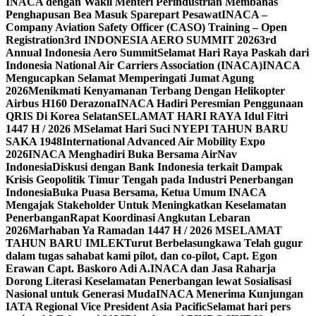
INACA dengan Wakil Menteri Perindustrian Membahas
Penghapusan Bea Masuk Sparepart Pesawat
INACA –
Company Aviation Safety Officer (CASO) Training – Open
Registration
3rd INDONESIA AERO SUMMIT 2026
3rd
Annual Indonesia Aero Summit
Selamat Hari Raya Paskah dari
Indonesia National Air Carriers Association (INACA)
INACA
Mengucapkan Selamat Memperingati Jumat Agung
2026
Menikmati Kenyamanan Terbang Dengan Helikopter
Airbus H160 Derazona
INACA Hadiri Peresmian Penggunaan
QRIS Di Korea Selatan
SELAMAT HARI RAYA Idul Fitri
1447 H / 2026 M
Selamat Hari Suci NYEPI TAHUN BARU
SAKA 1948
International Advanced Air Mobility Expo
2026
INACA Menghadiri Buka Bersama AirNav
Indonesia
Diskusi dengan Bank Indonesia terkait Dampak
Krisis Geopolitik Timur Tengah pada Industri Penerbangan
Indonesia
Buka Puasa Bersama, Ketua Umum INACA
Mengajak Stakeholder Untuk Meningkatkan Keselamatan
Penerbangan
Rapat Koordinasi Angkutan Lebaran
2026
Marhaban Ya Ramadan 1447 H / 2026 M
SELAMAT
TAHUN BARU IMLEK
Turut Berbelasungkawa Telah gugur
dalam tugas sahabat kami pilot, dan co-pilot, Capt. Egon
Erawan Capt. Baskoro Adi A.
INACA dan Jasa Raharja
Dorong Literasi Keselamatan Penerbangan lewat Sosialisasi
Nasional untuk Generasi Muda
INACA Menerima Kunjungan
IATA Regional Vice President Asia Pacific
Selamat hari pers