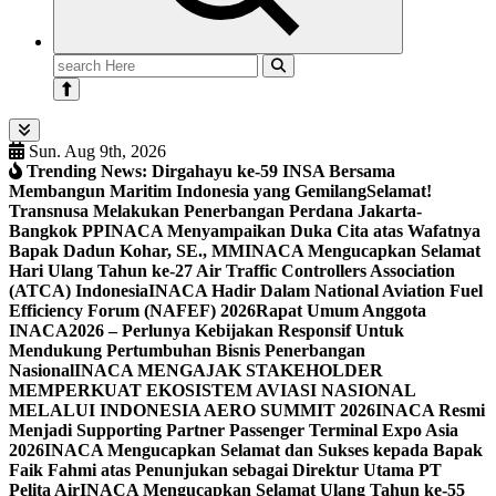
Search
for:
Sun. Aug 9th, 2026
Trending News:
Dirgahayu ke-59 INSA Bersama
Membangun Maritim Indonesia yang Gemilang
Selamat!
Transnusa Melakukan Penerbangan Perdana Jakarta-
Bangkok PP
INACA Menyampaikan Duka Cita atas Wafatnya
Bapak Dadun Kohar, SE., MM
INACA Mengucapkan Selamat
Hari Ulang Tahun ke-27 Air Traffic Controllers Association
(ATCA) Indonesia
INACA Hadir Dalam National Aviation Fuel
Efficiency Forum (NAFEF) 2026
Rapat Umum Anggota
INACA2026 – Perlunya Kebijakan Responsif Untuk
Mendukung Pertumbuhan Bisnis Penerbangan
Nasional
INACA MENGAJAK STAKEHOLDER
MEMPERKUAT EKOSISTEM AVIASI NASIONAL
MELALUI INDONESIA AERO SUMMIT 2026
INACA Resmi
Menjadi Supporting Partner Passenger Terminal Expo Asia
2026
INACA Mengucapkan Selamat dan Sukses kepada Bapak
Faik Fahmi atas Penunjukan sebagai Direktur Utama PT
Pelita Air
INACA Mengucapkan Selamat Ulang Tahun ke-55