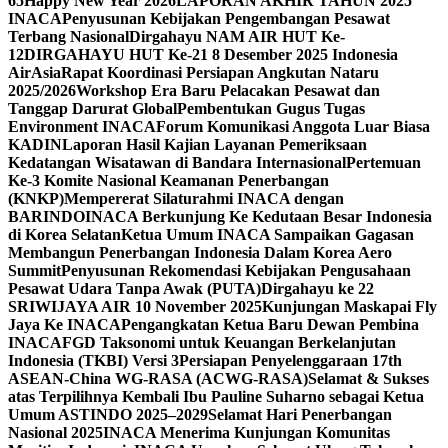
65
Happy New Year 2026
LAPORAN AKHIR TAHUN 2025
INACA
Penyusunan Kebijakan Pengembangan Pesawat
Terbang Nasional
Dirgahayu NAM AIR HUT Ke-
12
DIRGAHAYU HUT Ke-21 8 Desember 2025 Indonesia
AirAsia
Rapat Koordinasi Persiapan Angkutan Nataru
2025/2026
Workshop Era Baru Pelacakan Pesawat dan
Tanggap Darurat Global
Pembentukan Gugus Tugas
Environment INACA
Forum Komunikasi Anggota Luar Biasa
KADIN
Laporan Hasil Kajian Layanan Pemeriksaan
Kedatangan Wisatawan di Bandara Internasional
Pertemuan
Ke-3 Komite Nasional Keamanan Penerbangan
(KNKP)
Mempererat Silaturahmi INACA dengan
BARINDO
INACA Berkunjung Ke Kedutaan Besar Indonesia
di Korea Selatan
Ketua Umum INACA Sampaikan Gagasan
Membangun Penerbangan Indonesia Dalam Korea Aero
Summit
Penyusunan Rekomendasi Kebijakan Pengusahaan
Pesawat Udara Tanpa Awak (PUTA)
Dirgahayu ke 22
SRIWIJAYA AIR 10 November 2025
Kunjungan Maskapai Fly
Jaya Ke INACA
Pengangkatan Ketua Baru Dewan Pembina
INACA
FGD Taksonomi untuk Keuangan Berkelanjutan
Indonesia (TKBI) Versi 3
Persiapan Penyelenggaraan 17th
ASEAN-China WG-RASA (ACWG-RASA)
Selamat & Sukses
atas Terpilihnya Kembali Ibu Pauline Suharno sebagai Ketua
Umum ASTINDO 2025–2029
Selamat Hari Penerbangan
Nasional 2025
INACA Menerima Kunjungan Komunitas