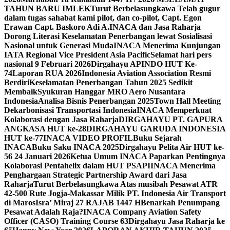
TAHUN BARU IMLEK
Turut Berbelasungkawa Telah gugur
dalam tugas sahabat kami pilot, dan co-pilot, Capt. Egon
Erawan Capt. Baskoro Adi A.
INACA dan Jasa Raharja
Dorong Literasi Keselamatan Penerbangan lewat Sosialisasi
Nasional untuk Generasi Muda
INACA Menerima Kunjungan
IATA Regional Vice President Asia Pacific
Selamat hari pers
nasional 9 Februari 2026
Dirgahayu APINDO HUT Ke-
74
Laporan RUA 2026
Indonesia Aviation Association Resmi
Berdiri
Keselamatan Penerbangan Tahun 2025 Sedikit
Membaik
Syukuran Hanggar MRO Aero Nusantara
Indonesia
Analisa Bisnis Penerbangan 2025
Town Hall Meeting
Dekarbonisasi Transportasi Indonesia
INACA Memperkuat
Kolaborasi dengan Jasa Raharja
DIRGAHAYU PT. GAPURA
ANGKASA HUT ke-28
DIRGAHAYU GARUDA INDONESIA
HUT ke-77
INACA VIDEO PROFIL
Buku Sejarah
INACA
Buku Saku INACA 2025
Dirgahayu Pelita Air HUT ke-
56 24 Januari 2026
Ketua Umum INACA Paparkan Pentingnya
Kolaborasi Pentahelix dalam HUT PSAPI
INACA Menerima
Penghargaan Strategic Partnership Award dari Jasa
Raharja
Turut Berbelasungkawa Atas musibah Pesawat ATR
42-500 Rute Jogja-Makassar Milik PT. Indonesia Air Transport
di Maros
Isra’ Miraj 27 RAJAB 1447 H
Benarkah Penumpang
Pesawat Adalah Raja?
INACA Company Aviation Safety
Officer (CASO) Training Course 63
Dirgahayu Jasa Raharja ke