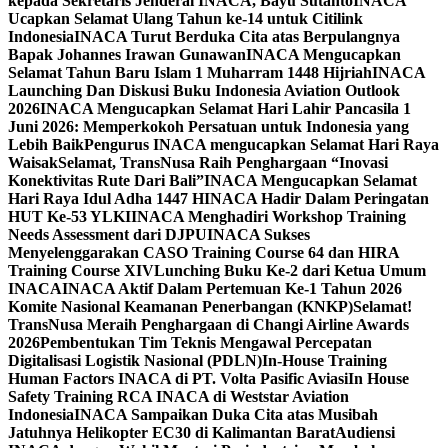
kepada Sekretaris Jenderal INACA, Bayu Sutanto
INACA
Ucapkan Selamat Ulang Tahun ke-14 untuk Citilink
Indonesia
INACA Turut Berduka Cita atas Berpulangnya
Bapak Johannes Irawan Gunawan
INACA Mengucapkan
Selamat Tahun Baru Islam 1 Muharram 1448 Hijriah
INACA
Launching Dan Diskusi Buku Indonesia Aviation Outlook
2026
INACA Mengucapkan Selamat Hari Lahir Pancasila 1
Juni 2026: Memperkokoh Persatuan untuk Indonesia yang
Lebih Baik
Pengurus INACA mengucapkan Selamat Hari Raya
Waisak
Selamat, TransNusa Raih Penghargaan “Inovasi
Konektivitas Rute Dari Bali”
INACA Mengucapkan Selamat
Hari Raya Idul Adha 1447 H
INACA Hadir Dalam Peringatan
HUT Ke-53 YLKI
INACA Menghadiri Workshop Training
Needs Assessment dari DJPU
INACA Sukses
Menyelenggarakan CASO Training Course 64 dan HIRA
Training Course XIV
Lunching Buku Ke-2 dari Ketua Umum
INACA
INACA Aktif Dalam Pertemuan Ke-1 Tahun 2026
Komite Nasional Keamanan Penerbangan (KNKP)
Selamat!
TransNusa Meraih Penghargaan di Changi Airline Awards
2026
Pembentukan Tim Teknis Mengawal Percepatan
Digitalisasi Logistik Nasional (PDLN)
In-House Training
Human Factors INACA di PT. Volta Pasific Aviasi
In House
Safety Training RCA INACA di Weststar Aviation
Indonesia
INACA Sampaikan Duka Cita atas Musibah
Jatuhnya Helikopter EC30 di Kalimantan Barat
Audiensi