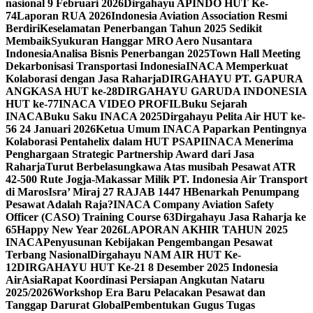
nasional 9 Februari 2026
Dirgahayu APINDO HUT Ke-
74
Laporan RUA 2026
Indonesia Aviation Association Resmi
Berdiri
Keselamatan Penerbangan Tahun 2025 Sedikit
Membaik
Syukuran Hanggar MRO Aero Nusantara
Indonesia
Analisa Bisnis Penerbangan 2025
Town Hall Meeting
Dekarbonisasi Transportasi Indonesia
INACA Memperkuat
Kolaborasi dengan Jasa Raharja
DIRGAHAYU PT. GAPURA
ANGKASA HUT ke-28
DIRGAHAYU GARUDA INDONESIA
HUT ke-77
INACA VIDEO PROFIL
Buku Sejarah
INACA
Buku Saku INACA 2025
Dirgahayu Pelita Air HUT ke-
56 24 Januari 2026
Ketua Umum INACA Paparkan Pentingnya
Kolaborasi Pentahelix dalam HUT PSAPI
INACA Menerima
Penghargaan Strategic Partnership Award dari Jasa
Raharja
Turut Berbelasungkawa Atas musibah Pesawat ATR
42-500 Rute Jogja-Makassar Milik PT. Indonesia Air Transport
di Maros
Isra’ Miraj 27 RAJAB 1447 H
Benarkah Penumpang
Pesawat Adalah Raja?
INACA Company Aviation Safety
Officer (CASO) Training Course 63
Dirgahayu Jasa Raharja ke
65
Happy New Year 2026
LAPORAN AKHIR TAHUN 2025
INACA
Penyusunan Kebijakan Pengembangan Pesawat
Terbang Nasional
Dirgahayu NAM AIR HUT Ke-
12
DIRGAHAYU HUT Ke-21 8 Desember 2025 Indonesia
AirAsia
Rapat Koordinasi Persiapan Angkutan Nataru
2025/2026
Workshop Era Baru Pelacakan Pesawat dan
Tanggap Darurat Global
Pembentukan Gugus Tugas