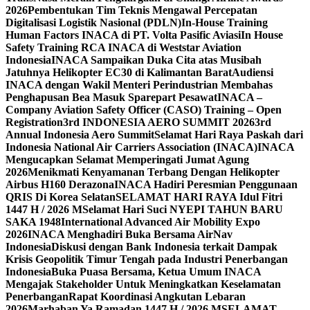
2026
Pembentukan Tim Teknis Mengawal Percepatan
Digitalisasi Logistik Nasional (PDLN)
In-House Training
Human Factors INACA di PT. Volta Pasific Aviasi
In House
Safety Training RCA INACA di Weststar Aviation
Indonesia
INACA Sampaikan Duka Cita atas Musibah
Jatuhnya Helikopter EC30 di Kalimantan Barat
Audiensi
INACA dengan Wakil Menteri Perindustrian Membahas
Penghapusan Bea Masuk Sparepart Pesawat
INACA –
Company Aviation Safety Officer (CASO) Training – Open
Registration
3rd INDONESIA AERO SUMMIT 2026
3rd
Annual Indonesia Aero Summit
Selamat Hari Raya Paskah dari
Indonesia National Air Carriers Association (INACA)
INACA
Mengucapkan Selamat Memperingati Jumat Agung
2026
Menikmati Kenyamanan Terbang Dengan Helikopter
Airbus H160 Derazona
INACA Hadiri Peresmian Penggunaan
QRIS Di Korea Selatan
SELAMAT HARI RAYA Idul Fitri
1447 H / 2026 M
Selamat Hari Suci NYEPI TAHUN BARU
SAKA 1948
International Advanced Air Mobility Expo
2026
INACA Menghadiri Buka Bersama AirNav
Indonesia
Diskusi dengan Bank Indonesia terkait Dampak
Krisis Geopolitik Timur Tengah pada Industri Penerbangan
Indonesia
Buka Puasa Bersama, Ketua Umum INACA
Mengajak Stakeholder Untuk Meningkatkan Keselamatan
Penerbangan
Rapat Koordinasi Angkutan Lebaran
2026
Marhaban Ya Ramadan 1447 H / 2026 M
SELAMAT