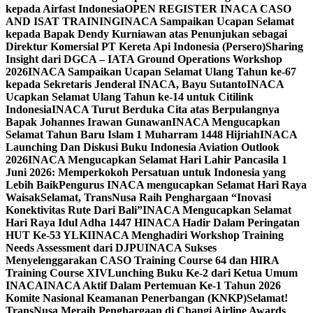
kepada Airfast Indonesia
OPEN REGISTER INACA CASO
AND ISAT TRAINING
INACA Sampaikan Ucapan Selamat
kepada Bapak Dendy Kurniawan atas Penunjukan sebagai
Direktur Komersial PT Kereta Api Indonesia (Persero)
Sharing
Insight dari DGCA – IATA Ground Operations Workshop
2026
INACA Sampaikan Ucapan Selamat Ulang Tahun ke-67
kepada Sekretaris Jenderal INACA, Bayu Sutanto
INACA
Ucapkan Selamat Ulang Tahun ke-14 untuk Citilink
Indonesia
INACA Turut Berduka Cita atas Berpulangnya
Bapak Johannes Irawan Gunawan
INACA Mengucapkan
Selamat Tahun Baru Islam 1 Muharram 1448 Hijriah
INACA
Launching Dan Diskusi Buku Indonesia Aviation Outlook
2026
INACA Mengucapkan Selamat Hari Lahir Pancasila 1
Juni 2026: Memperkokoh Persatuan untuk Indonesia yang
Lebih Baik
Pengurus INACA mengucapkan Selamat Hari Raya
Waisak
Selamat, TransNusa Raih Penghargaan “Inovasi
Konektivitas Rute Dari Bali”
INACA Mengucapkan Selamat
Hari Raya Idul Adha 1447 H
INACA Hadir Dalam Peringatan
HUT Ke-53 YLKI
INACA Menghadiri Workshop Training
Needs Assessment dari DJPU
INACA Sukses
Menyelenggarakan CASO Training Course 64 dan HIRA
Training Course XIV
Lunching Buku Ke-2 dari Ketua Umum
INACA
INACA Aktif Dalam Pertemuan Ke-1 Tahun 2026
Komite Nasional Keamanan Penerbangan (KNKP)
Selamat!
TransNusa Meraih Penghargaan di Changi Airline Awards