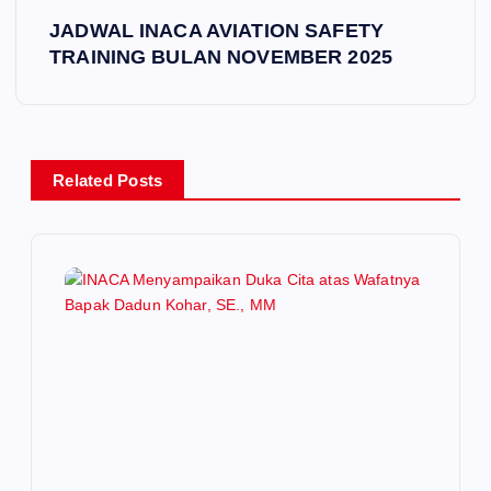
JADWAL INACA AVIATION SAFETY
n
TRAINING BULAN NOVEMBER 2025
a
v
Related Posts
i
g
a
t
i
o