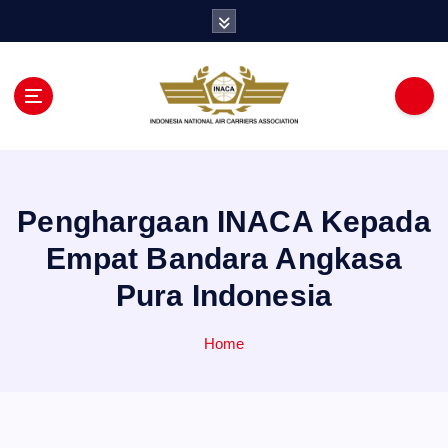
S
k
i
p
t
o
c
o
n
Penghargaan INACA Kepada
t
e
Empat Bandara Angkasa
n
t
Pura Indonesia
Home