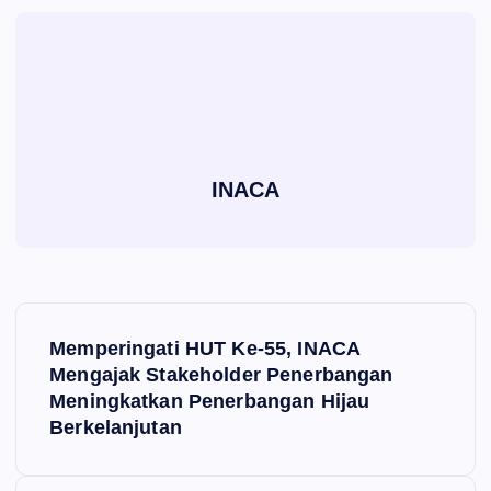
INACA
P
Memperingati HUT Ke-55, INACA
o
Mengajak Stakeholder Penerbangan
Meningkatkan Penerbangan Hijau
s
Berkelanjutan
t