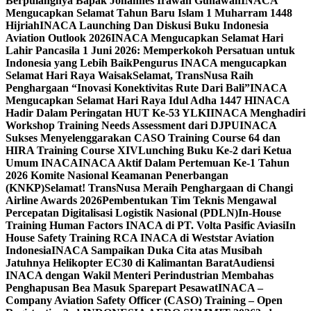
Berpulangnya Bapak Johannes Irawan Gunawan
INACA
Mengucapkan Selamat Tahun Baru Islam 1 Muharram 1448
Hijriah
INACA Launching Dan Diskusi Buku Indonesia
Aviation Outlook 2026
INACA Mengucapkan Selamat Hari
Lahir Pancasila 1 Juni 2026: Memperkokoh Persatuan untuk
Indonesia yang Lebih Baik
Pengurus INACA mengucapkan
Selamat Hari Raya Waisak
Selamat, TransNusa Raih
Penghargaan “Inovasi Konektivitas Rute Dari Bali”
INACA
Mengucapkan Selamat Hari Raya Idul Adha 1447 H
INACA
Hadir Dalam Peringatan HUT Ke-53 YLKI
INACA Menghadiri
Workshop Training Needs Assessment dari DJPU
INACA
Sukses Menyelenggarakan CASO Training Course 64 dan
HIRA Training Course XIV
Lunching Buku Ke-2 dari Ketua
Umum INACA
INACA Aktif Dalam Pertemuan Ke-1 Tahun
2026 Komite Nasional Keamanan Penerbangan
(KNKP)
Selamat! TransNusa Meraih Penghargaan di Changi
Airline Awards 2026
Pembentukan Tim Teknis Mengawal
Percepatan Digitalisasi Logistik Nasional (PDLN)
In-House
Training Human Factors INACA di PT. Volta Pasific Aviasi
In
House Safety Training RCA INACA di Weststar Aviation
Indonesia
INACA Sampaikan Duka Cita atas Musibah
Jatuhnya Helikopter EC30 di Kalimantan Barat
Audiensi
INACA dengan Wakil Menteri Perindustrian Membahas
Penghapusan Bea Masuk Sparepart Pesawat
INACA –
Company Aviation Safety Officer (CASO) Training – Open