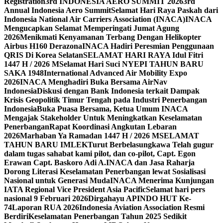
Registration
3rd INDONESIA AERO SUMMIT 2026
3rd
Annual Indonesia Aero Summit
Selamat Hari Raya Paskah dari
Indonesia National Air Carriers Association (INACA)
INACA
Mengucapkan Selamat Memperingati Jumat Agung
2026
Menikmati Kenyamanan Terbang Dengan Helikopter
Airbus H160 Derazona
INACA Hadiri Peresmian Penggunaan
QRIS Di Korea Selatan
SELAMAT HARI RAYA Idul Fitri
1447 H / 2026 M
Selamat Hari Suci NYEPI TAHUN BARU
SAKA 1948
International Advanced Air Mobility Expo
2026
INACA Menghadiri Buka Bersama AirNav
Indonesia
Diskusi dengan Bank Indonesia terkait Dampak
Krisis Geopolitik Timur Tengah pada Industri Penerbangan
Indonesia
Buka Puasa Bersama, Ketua Umum INACA
Mengajak Stakeholder Untuk Meningkatkan Keselamatan
Penerbangan
Rapat Koordinasi Angkutan Lebaran
2026
Marhaban Ya Ramadan 1447 H / 2026 M
SELAMAT
TAHUN BARU IMLEK
Turut Berbelasungkawa Telah gugur
dalam tugas sahabat kami pilot, dan co-pilot, Capt. Egon
Erawan Capt. Baskoro Adi A.
INACA dan Jasa Raharja
Dorong Literasi Keselamatan Penerbangan lewat Sosialisasi
Nasional untuk Generasi Muda
INACA Menerima Kunjungan
IATA Regional Vice President Asia Pacific
Selamat hari pers
nasional 9 Februari 2026
Dirgahayu APINDO HUT Ke-
74
Laporan RUA 2026
Indonesia Aviation Association Resmi
Berdiri
Keselamatan Penerbangan Tahun 2025 Sedikit