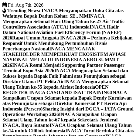
Skip
Fri. Aug 7th, 2026
to
Trending News:
INACA Menyampaikan Duka Cita atas
content
Wafatnya Bapak Dadun Kohar, SE., MM
INACA
Mengucapkan Selamat Hari Ulang Tahun ke-27 Air Traffic
Controllers Association (ATCA) Indonesia
INACA Hadir
Dalam National Aviation Fuel Efficiency Forum (NAFEF)
2026
Rapat Umum Anggota INACA2026 – Perlunya Kebijakan
Responsif Untuk Mendukung Pertumbuhan Bisnis
Penerbangan Nasional
INACA MENGAJAK
STAKEHOLDER MEMPERKUAT EKOSISTEM AVIASI
NASIONAL MELALUI INDONESIA AERO SUMMIT
2026
INACA Resmi Menjadi Supporting Partner Passenger
Terminal Expo Asia 2026
INACA Mengucapkan Selamat dan
Sukses kepada Bapak Faik Fahmi atas Penunjukan sebagai
Direktur Utama PT Pelita Air
INACA Mengucapkan Selamat
Ulang Tahun ke-55 kepada Airfast Indonesia
OPEN
REGISTER INACA CASO AND ISAT TRAINING
INACA
Sampaikan Ucapan Selamat kepada Bapak Dendy Kurniawan
atas Penunjukan sebagai Direktur Komersial PT Kereta Api
Indonesia (Persero)
Sharing Insight dari DGCA – IATA Ground
Operations Workshop 2026
INACA Sampaikan Ucapan
Selamat Ulang Tahun ke-67 kepada Sekretaris Jenderal
INACA, Bayu Sutanto
INACA Ucapkan Selamat Ulang Tahun
ke-14 untuk Citilink Indonesia
INACA Turut Berduka Cita atas