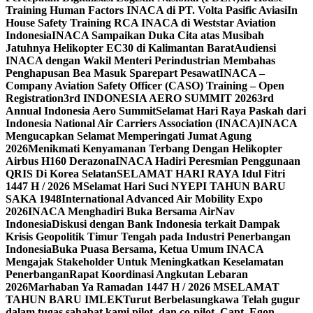
Training Human Factors INACA di PT. Volta Pasific Aviasi
In
House Safety Training RCA INACA di Weststar Aviation
Indonesia
INACA Sampaikan Duka Cita atas Musibah
Jatuhnya Helikopter EC30 di Kalimantan Barat
Audiensi
INACA dengan Wakil Menteri Perindustrian Membahas
Penghapusan Bea Masuk Sparepart Pesawat
INACA –
Company Aviation Safety Officer (CASO) Training – Open
Registration
3rd INDONESIA AERO SUMMIT 2026
3rd
Annual Indonesia Aero Summit
Selamat Hari Raya Paskah dari
Indonesia National Air Carriers Association (INACA)
INACA
Mengucapkan Selamat Memperingati Jumat Agung
2026
Menikmati Kenyamanan Terbang Dengan Helikopter
Airbus H160 Derazona
INACA Hadiri Peresmian Penggunaan
QRIS Di Korea Selatan
SELAMAT HARI RAYA Idul Fitri
1447 H / 2026 M
Selamat Hari Suci NYEPI TAHUN BARU
SAKA 1948
International Advanced Air Mobility Expo
2026
INACA Menghadiri Buka Bersama AirNav
Indonesia
Diskusi dengan Bank Indonesia terkait Dampak
Krisis Geopolitik Timur Tengah pada Industri Penerbangan
Indonesia
Buka Puasa Bersama, Ketua Umum INACA
Mengajak Stakeholder Untuk Meningkatkan Keselamatan
Penerbangan
Rapat Koordinasi Angkutan Lebaran
2026
Marhaban Ya Ramadan 1447 H / 2026 M
SELAMAT
TAHUN BARU IMLEK
Turut Berbelasungkawa Telah gugur
dalam tugas sahabat kami pilot, dan co-pilot, Capt. Egon