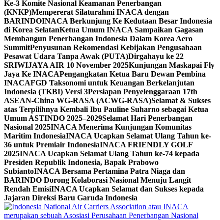
Ke-3 Komite Nasional Keamanan Penerbangan
(KNKP)
Mempererat Silaturahmi INACA dengan
BARINDO
INACA Berkunjung Ke Kedutaan Besar Indonesia
di Korea Selatan
Ketua Umum INACA Sampaikan Gagasan
Membangun Penerbangan Indonesia Dalam Korea Aero
Summit
Penyusunan Rekomendasi Kebijakan Pengusahaan
Pesawat Udara Tanpa Awak (PUTA)
Dirgahayu ke 22
SRIWIJAYA AIR 10 November 2025
Kunjungan Maskapai Fly
Jaya Ke INACA
Pengangkatan Ketua Baru Dewan Pembina
INACA
FGD Taksonomi untuk Keuangan Berkelanjutan
Indonesia (TKBI) Versi 3
Persiapan Penyelenggaraan 17th
ASEAN-China WG-RASA (ACWG-RASA)
Selamat & Sukses
atas Terpilihnya Kembali Ibu Pauline Suharno sebagai Ketua
Umum ASTINDO 2025–2029
Selamat Hari Penerbangan
Nasional 2025
INACA Menerima Kunjungan Komunitas
Maritim Indonesia
INACA Ucapkan Selamat Ulang Tahun ke-
36 untuk Premiair Indonesia
INACA FRIENDLY GOLF
2025
INACA Ucapkan Selamat Ulang Tahun ke-74 kepada
Presiden Republik Indonesia, Bapak Prabowo
Subianto
INACA Bersama Pertamina Patra Niaga dan
BARINDO Dorong Kolaborasi Nasional Menuju Langit
Rendah Emisi
INACA Ucapkan Selamat dan Sukses kepada
Jajaran Direksi Baru Garuda Indonesia