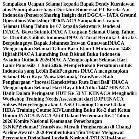
Sampaikan Ucapan Selamat kepada Bapak Dendy Kurniawan
atas Penunjukan sebagai Direktur Komersial PT Kereta Api
Indonesia (Persero)
Sharing Insight dari DGCA – IATA Ground
Operations Workshop 2026
INACA Sampaikan Ucapan
Selamat Ulang Tahun ke-67 kepada Sekretaris Jenderal
INACA, Bayu Sutanto
INACA Ucapkan Selamat Ulang Tahun
ke-14 untuk Citilink Indonesia
INACA Turut Berduka Cita atas
Berpulangnya Bapak Johannes Irawan Gunawan
INACA
Mengucapkan Selamat Tahun Baru Islam 1 Muharram 1448
Hijriah
INACA Launching Dan Diskusi Buku Indonesia
Aviation Outlook 2026
INACA Mengucapkan Selamat Hari
Lahir Pancasila 1 Juni 2026: Memperkokoh Persatuan untuk
Indonesia yang Lebih Baik
Pengurus INACA mengucapkan
Selamat Hari Raya Waisak
Selamat, TransNusa Raih
Penghargaan “Inovasi Konektivitas Rute Dari Bali”
INACA
Mengucapkan Selamat Hari Raya Idul Adha 1447 H
INACA
Hadir Dalam Peringatan HUT Ke-53 YLKI
INACA Menghadiri
Workshop Training Needs Assessment dari DJPU
INACA
Sukses Menyelenggarakan CASO Training Course 64 dan
HIRA Training Course XIV
Lunching Buku Ke-2 dari Ketua
Umum INACA
INACA Aktif Dalam Pertemuan Ke-1 Tahun
2026 Komite Nasional Keamanan Penerbangan
(KNKP)
Selamat! TransNusa Meraih Penghargaan di Changi
Airline Awards 2026
Pembentukan Tim Teknis Mengawal
Percepatan Digitalisasi Logistik Nasional (PDLN)
In-House