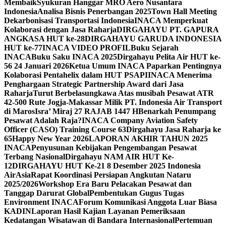
Membaik
Syukuran Hanggar MRO Aero Nusantara
Indonesia
Analisa Bisnis Penerbangan 2025
Town Hall Meeting
Dekarbonisasi Transportasi Indonesia
INACA Memperkuat
Kolaborasi dengan Jasa Raharja
DIRGAHAYU PT. GAPURA
ANGKASA HUT ke-28
DIRGAHAYU GARUDA INDONESIA
HUT ke-77
INACA VIDEO PROFIL
Buku Sejarah
INACA
Buku Saku INACA 2025
Dirgahayu Pelita Air HUT ke-
56 24 Januari 2026
Ketua Umum INACA Paparkan Pentingnya
Kolaborasi Pentahelix dalam HUT PSAPI
INACA Menerima
Penghargaan Strategic Partnership Award dari Jasa
Raharja
Turut Berbelasungkawa Atas musibah Pesawat ATR
42-500 Rute Jogja-Makassar Milik PT. Indonesia Air Transport
di Maros
Isra’ Miraj 27 RAJAB 1447 H
Benarkah Penumpang
Pesawat Adalah Raja?
INACA Company Aviation Safety
Officer (CASO) Training Course 63
Dirgahayu Jasa Raharja ke
65
Happy New Year 2026
LAPORAN AKHIR TAHUN 2025
INACA
Penyusunan Kebijakan Pengembangan Pesawat
Terbang Nasional
Dirgahayu NAM AIR HUT Ke-
12
DIRGAHAYU HUT Ke-21 8 Desember 2025 Indonesia
AirAsia
Rapat Koordinasi Persiapan Angkutan Nataru
2025/2026
Workshop Era Baru Pelacakan Pesawat dan
Tanggap Darurat Global
Pembentukan Gugus Tugas
Environment INACA
Forum Komunikasi Anggota Luar Biasa
KADIN
Laporan Hasil Kajian Layanan Pemeriksaan
Kedatangan Wisatawan di Bandara Internasional
Pertemuan