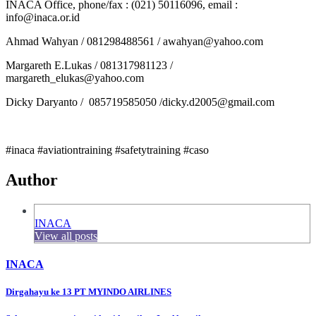
INACA Office, phone/fax : (021) 50116096, email :
info@inaca.or.id
Ahmad Wahyan / 081298488561 / awahyan@yahoo.com
Margareth E.Lukas / 081317981123 /
margareth_elukas@yahoo.com
Dicky Daryanto / 085719585050 /dicky.d2005@gmail.com
#inaca #aviationtraining #safetytraining #caso
Author
INACA
View all posts
INACA
Post
Dirgahayu ke 13 PT MYINDO AIRLINES
navigation