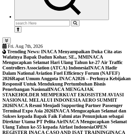
Search
for:
Fri. Aug 7th, 2026
Trending News:
INACA Menyampaikan Duka Cita atas
Wafatnya Bapak Dadun Kohar, SE., MM
INACA
Mengucapkan Selamat Hari Ulang Tahun ke-27 Air Traffic
Controllers Association (ATCA) Indonesia
INACA Hadir
Dalam National Aviation Fuel Efficiency Forum (NAFEF)
2026
Rapat Umum Anggota INACA2026 – Perlunya Kebijakan
Responsif Untuk Mendukung Pertumbuhan Bisnis
Penerbangan Nasional
INACA MENGAJAK
STAKEHOLDER MEMPERKUAT EKOSISTEM AVIASI
NASIONAL MELALUI INDONESIA AERO SUMMIT
2026
INACA Resmi Menjadi Supporting Partner Passenger
Terminal Expo Asia 2026
INACA Mengucapkan Selamat dan
Sukses kepada Bapak Faik Fahmi atas Penunjukan sebagai
Direktur Utama PT Pelita Air
INACA Mengucapkan Selamat
Ulang Tahun ke-55 kepada Airfast Indonesia
OPEN
REGISTER INACA CASO AND ISAT TRAINING
INACA