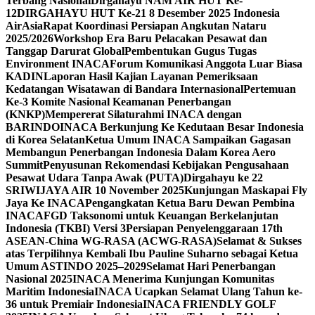
Terbang Nasional
Dirgahayu NAM AIR HUT Ke-
12
DIRGAHAYU HUT Ke-21 8 Desember 2025 Indonesia
AirAsia
Rapat Koordinasi Persiapan Angkutan Nataru
2025/2026
Workshop Era Baru Pelacakan Pesawat dan
Tanggap Darurat Global
Pembentukan Gugus Tugas
Environment INACA
Forum Komunikasi Anggota Luar Biasa
KADIN
Laporan Hasil Kajian Layanan Pemeriksaan
Kedatangan Wisatawan di Bandara Internasional
Pertemuan
Ke-3 Komite Nasional Keamanan Penerbangan
(KNKP)
Mempererat Silaturahmi INACA dengan
BARINDO
INACA Berkunjung Ke Kedutaan Besar Indonesia
di Korea Selatan
Ketua Umum INACA Sampaikan Gagasan
Membangun Penerbangan Indonesia Dalam Korea Aero
Summit
Penyusunan Rekomendasi Kebijakan Pengusahaan
Pesawat Udara Tanpa Awak (PUTA)
Dirgahayu ke 22
SRIWIJAYA AIR 10 November 2025
Kunjungan Maskapai Fly
Jaya Ke INACA
Pengangkatan Ketua Baru Dewan Pembina
INACA
FGD Taksonomi untuk Keuangan Berkelanjutan
Indonesia (TKBI) Versi 3
Persiapan Penyelenggaraan 17th
ASEAN-China WG-RASA (ACWG-RASA)
Selamat & Sukses
atas Terpilihnya Kembali Ibu Pauline Suharno sebagai Ketua
Umum ASTINDO 2025–2029
Selamat Hari Penerbangan
Nasional 2025
INACA Menerima Kunjungan Komunitas
Maritim Indonesia
INACA Ucapkan Selamat Ulang Tahun ke-
36 untuk Premiair Indonesia
INACA FRIENDLY GOLF