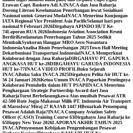
Erawan Capt. Baskoro Adi A.
INACA dan Jasa Raharja
Dorong Literasi Keselamatan Penerbangan lewat Sosialisasi
Nasional untuk Generasi Muda
INACA Menerima Kunjungan
IATA Regional Vice President Asia Pacific
Selamat hari pers
nasional 9 Februari 2026
Dirgahayu APINDO HUT Ke-
74
Laporan RUA 2026
Indonesia Aviation Association Resmi
Berdiri
Keselamatan Penerbangan Tahun 2025 Sedikit
Membaik
Syukuran Hanggar MRO Aero Nusantara
Indonesia
Analisa Bisnis Penerbangan 2025
Town Hall Meeting
Dekarbonisasi Transportasi Indonesia
INACA Memperkuat
Kolaborasi dengan Jasa Raharja
DIRGAHAYU PT. GAPURA
ANGKASA HUT ke-28
DIRGAHAYU GARUDA INDONESIA
HUT ke-77
INACA VIDEO PROFIL
Buku Sejarah
INACA
Buku Saku INACA 2025
Dirgahayu Pelita Air HUT ke-
56 24 Januari 2026
Ketua Umum INACA Paparkan Pentingnya
Kolaborasi Pentahelix dalam HUT PSAPI
INACA Menerima
Penghargaan Strategic Partnership Award dari Jasa
Raharja
Turut Berbelasungkawa Atas musibah Pesawat ATR
42-500 Rute Jogja-Makassar Milik PT. Indonesia Air Transport
di Maros
Isra’ Miraj 27 RAJAB 1447 H
Benarkah Penumpang
Pesawat Adalah Raja?
INACA Company Aviation Safety
Officer (CASO) Training Course 63
Dirgahayu Jasa Raharja ke
65
Happy New Year 2026
LAPORAN AKHIR TAHUN 2025
INACA
Penyusunan Kebijakan Pengembangan Pesawat