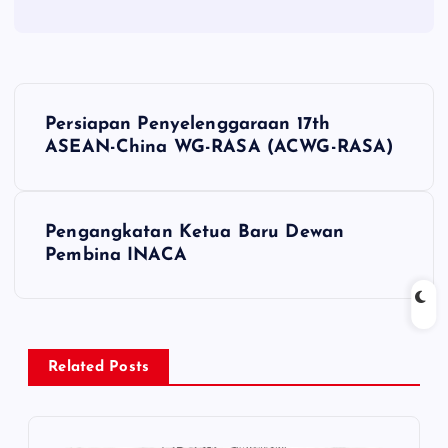
P
Persiapan Penyelenggaraan 17th
o
ASEAN-China WG-RASA (ACWG-RASA)
s
Pengangkatan Ketua Baru Dewan
t
Pembina INACA
n
a
Related Posts
v