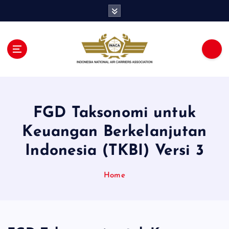
S
k
i
p
t
o
c
o
n
FGD Taksonomi untuk
t
e
Keuangan Berkelanjutan
n
t
Indonesia (TKBI) Versi 3
Home