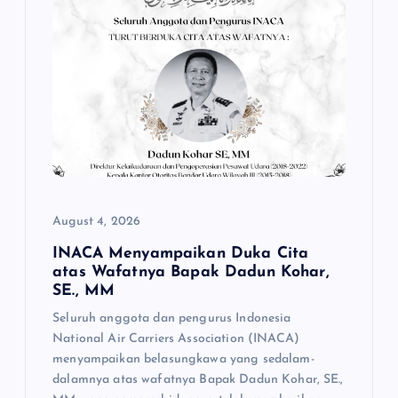
i
g
a
t
i
o
August 4, 2026
n
INACA Menyampaikan Duka Cita
atas Wafatnya Bapak Dadun Kohar,
SE., MM
Seluruh anggota dan pengurus Indonesia
National Air Carriers Association (INACA)
menyampaikan belasungkawa yang sedalam-
dalamnya atas wafatnya Bapak Dadun Kohar, SE.,