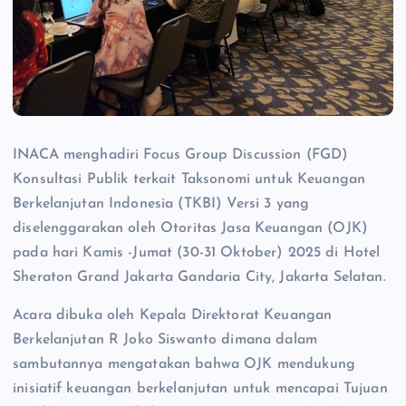
INACA menghadiri Focus Group Discussion (FGD)
Konsultasi Publik terkait Taksonomi untuk Keuangan
Berkelanjutan Indonesia (TKBI) Versi 3 yang
diselenggarakan oleh Otoritas Jasa Keuangan (OJK)
pada hari Kamis -Jumat (30-31 Oktober) 2025 di Hotel
Sheraton Grand Jakarta Gandaria City, Jakarta Selatan.
Acara dibuka oleh Kepala Direktorat Keuangan
Berkelanjutan R Joko Siswanto dimana dalam
sambutannya mengatakan bahwa OJK mendukung
inisiatif keuangan berkelanjutan untuk mencapai Tujuan