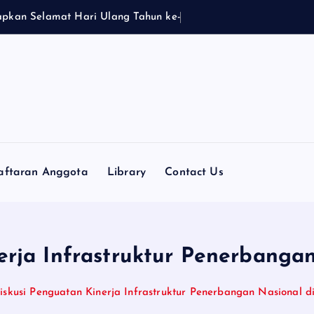
a
p
k
a
n
S
e
l
a
m
a
t
H
a
r
i
U
l
a
n
g
T
a
h
u
n
k
e
-
2
7
A
i
r
T
aftaran Anggota
Library
Contact Us
erja Infrastruktur Penerbanga
iskusi Penguatan Kinerja Infrastruktur Penerbangan Nasional 