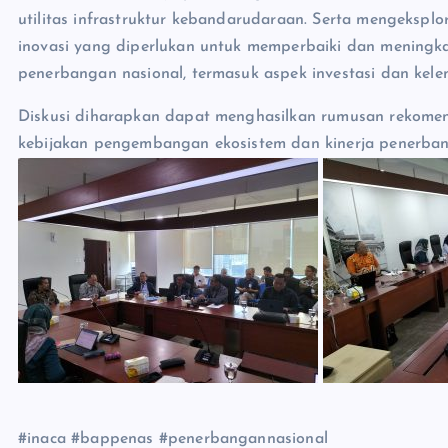
utilitas infrastruktur kebandarudaraan. Serta mengekspl
inovasi yang diperlukan untuk memperbaiki dan meningkatk
penerbangan nasional, termasuk aspek investasi dan kel
Diskusi diharapkan dapat menghasilkan rumusan rekomen
kebijakan pengembangan ekosistem dan kinerja penerba
#inaca #bappenas #penerbangannasional