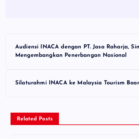
P
Audiensi INACA dengan PT. Jasa Raharja, Sin
o
Mengembangkan Penerbangan Nasional
s
Silaturahmi INACA ke Malaysia Tourism Boa
t
n
Related Posts
a