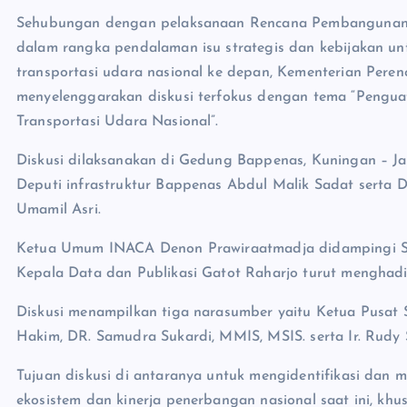
Sehubungan dengan pelaksanaan Rencana Pembangunan
dalam rangka pendalaman isu strategis dan kebijakan unt
transportasi udara nasional ke depan, Kementerian Pe
menyelenggarakan diskusi terfokus dengan tema “Penguat
Transportasi Udara Nasional”.
Diskusi dilaksanakan di Gedung Bappenas, Kuningan – Ja
Deputi infrastruktur Bappenas Abdul Malik Sadat serta Dir
Umamil Asri.
Ketua Umum INACA Denon Prawiraatmadja didampingi Sek
Kepala Data dan Publikasi Gatot Raharjo turut menghadir
Diskusi menampilkan tiga narasumber yaitu Ketua Pusat 
Hakim, DR. Samudra Sukardi, MMIS, MSIS. serta Ir. Rud
Tujuan diskusi di antaranya untuk mengidentifikasi dan
ekosistem dan kinerja penerbangan nasional saat ini, khu