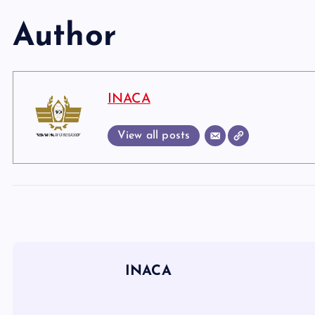
Author
INACA
View all posts
INACA