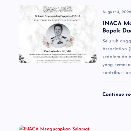
v
August 4, 202
i
INACA Me
Bapak Da
g
Seluruh angg
Association
a
sedalam-dal
yang semasa 
t
kontribusi be
i
Continue r
o
n