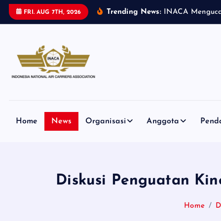
S
Trending News:
I
N
A
C
A
M
e
n
g
u
c
FRI. AUG 7TH, 2026
k
i
p
t
o
c
o
n
Home
News
Organisasi
Anggota
Pend
t
e
n
t
Diskusi Penguatan Kin
Home
D